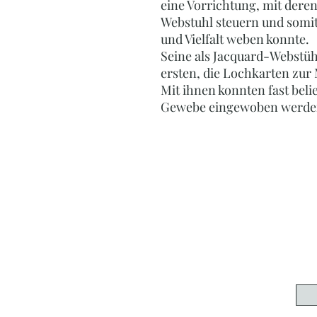
eine Vorrichtung, mit deren
Webstuhl steuern und somi
und Vielfalt weben konnte.
Seine als Jacquard-Webstü
ersten, die Lochkarten zu
Mit ihnen konnten fast bel
Gewebe eingewoben werde
P
Ihr Online-Shop für Per
Edelsteinschmuck, Ac