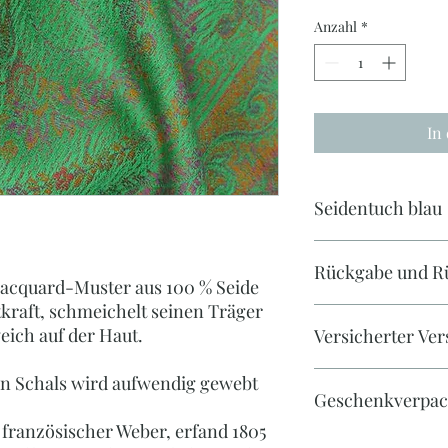
Anzahl
*
In
Seidentuch blau
Seidentuch, ca. 36 x
Rückgabe und Rü
Jacquard-Muster aus 100 % Seide
tkraft, schmeichelt seinen Träger
Widerrufsrecht
eich auf der Haut.
Versicherter Ve
Sie haben das Recht,
von Gründen diesen V
6,90 Euro versichert
en Schals wird aufwendig gewebt
Geschenkverpack
Die Widerrufsfrist be
dem Sie oder ein von 
 französischer Weber, erfand 1805
der Beförderer ist, 
Gerne stellen wir Ihn