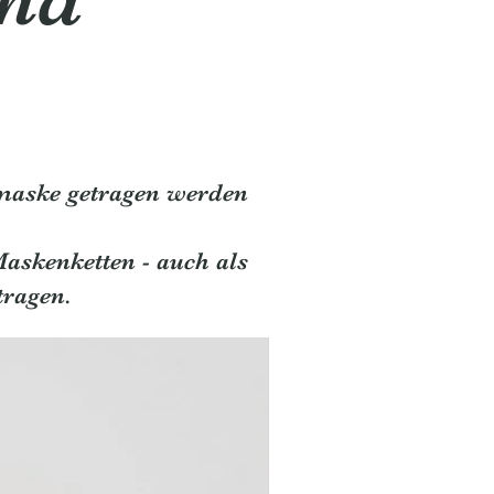
nmaske getragen werden
askenketten - auch als
tragen.