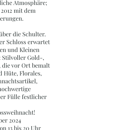
tliche Atmosphäre;
t 2012 mit dem
nerungen.
ber die Schulter.
er Schloss erwartet
ßen und Kleinen
 Stilvoller Gold-,
 die vor Ort bemalt
Hüte, Florales,
nachtsartikel,
 hochwertige
r Fülle festlicher
ossweihnacht!
ber 2024
von 13 bis 20 Uhr