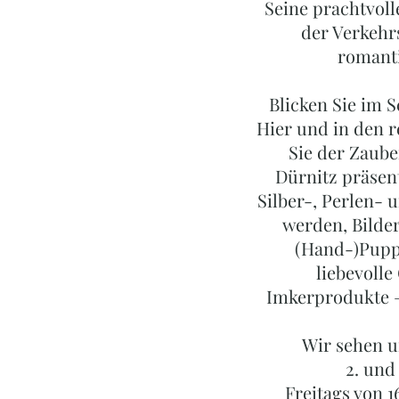
Seine prachtvoll
der Verkehrs
romanti
Blicken Sie im 
Hier und in den 
Sie der Zaube
Dürnitz präsent
Silber-, Perlen-
werden, Bilde
(Hand-)Pupp
liebevoll
Imkerprodukte – 
Wir sehen u
2. und
Freitags von 1