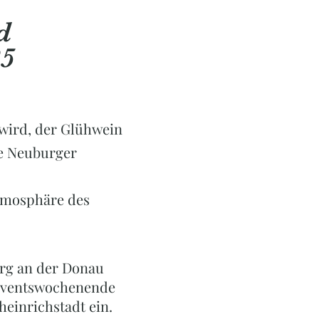
d
25
wird, der Glühwein
die Neuburger
Atmosphäre des
urg an der Donau
 Adventswochenende
einrichstadt ein.