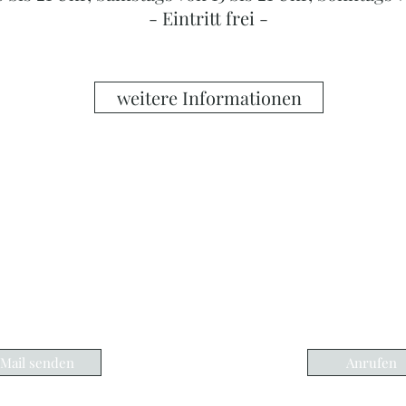
- Eintritt frei -
weitere Informationen
ERLENOASE - BY RAPHAEL MARIA STIEL
lenketten, Perlencolliers, Perlenohrringe, Pe
cessoires, Schmuckreparaturen und vieles m
Donau.
info@perlenoase.com
0049-151-17644359
Perlenoase
Mail senden
Anrufen
Schlagbrückchen 10