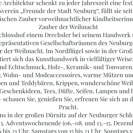
e Architektur schenkt zu jeder Jahreszeit eine fes
verein „Freunde der Stadt Neuburg“, füllt sie sei
schen Zauber vorweihnachtlicher Kindheitserin
Zauber der Weihnacht
Schlosshof einem Drechsler bei seinem Handwerk ü
repräsentativen Gesellschaftsräumen des Neuburg
r der Weihnacht. Im Nordflügel sowie in der Gro
iert sich das Kunsthandwerk in vielfältiger Weise:
 und Echtschmuck, Holz-, Keramik- und Tonwaren,
r, Wohn- und Modeaccessoires, warme Mützen und 
en und Teddybären, Krippen, wunderschöne Weih
e Geschenkideen, Tees, Düfte, Seifen, Lampen und
schauen Sie, genießen Sie, erfreuen Sie sich an de
Pracht.
ns in der großen Dürnitz auf der Neuburger Schl
 3. Adventswochenende (06.-08. und 13.-15. Dezem
6 bis 21 Uhr, Samstags von 15 bis 21 Uhr, Sonntags 