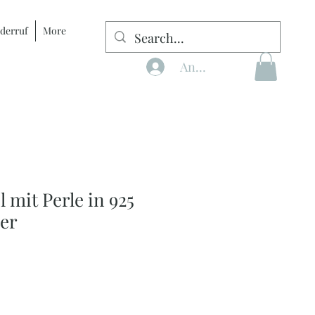
derruf
More
Anmelden
 mit Perle in 925
ber