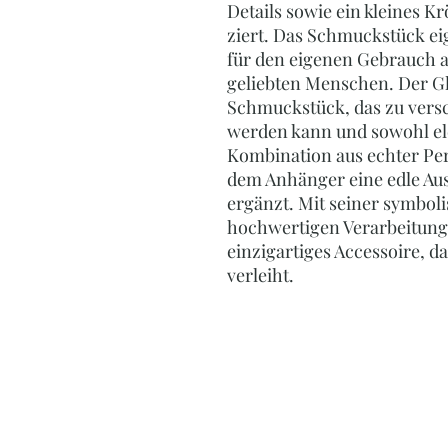
Details sowie ein kleines K
ziert. Das Schmuckstück ei
für den eigenen Gebrauch a
geliebten Menschen. Der Glü
Schmuckstück, das zu vers
werden kann und sowohl eleg
Kombination aus echter Perl
dem Anhänger eine edle Aus
ergänzt. Mit seiner symbo
hochwertigen Verarbeitung 
einzigartiges Accessoire, d
verleiht.
P
Ihr Online-Shop für Per
Edelsteinschmuck, Ac