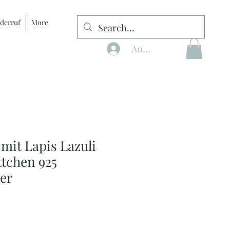
derruf
More
Anmelden
mit Lapis Lazuli
ttchen 925
ber