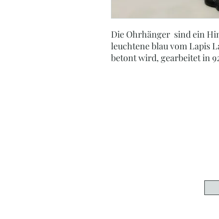
Die Ohrhänger sind ein Hi
leuchtene blau vom Lapis La
betont wird, gearbeitet in 92
P
Ihr Online-Shop für Per
Edelsteinschmuck, Ac