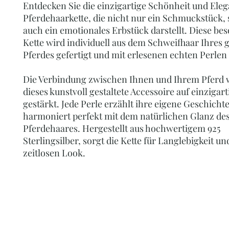
Entdecken Sie die einzigartige Schönheit und Eleg
Pferdehaarkette, die nicht nur ein Schmuckstück,
auch ein emotionales Erbstück darstellt. Diese be
Kette wird individuell aus dem Schweifhaar Ihres 
Pferdes gefertigt und mit erlesenen echten Perlen 
Die Verbindung zwischen Ihnen und Ihrem Pferd 
dieses kunstvoll gestaltete Accessoire auf einzigar
gestärkt. Jede Perle erzählt ihre eigene Geschicht
harmoniert perfekt mit dem natürlichen Glanz de
Pferdehaares. Hergestellt aus hochwertigem 925
Sterlingsilber, sorgt die Kette für Langlebigkeit un
zeitlosen Look.
PERLENOASE - BY
Ihr Online-Shop für Perlenketten, Perlenc
Edelsteinschmuck, Accessoires, Schmuc