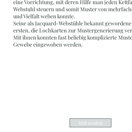
eine Vorrichtung, mit deren Hilfe man jeden Kettf
Webstuhl steuern und somit Muster von mehrfach
und Vielfalt weben konnte.
Seine als Jacquard-Webstühle bekannt gewordene
ersten, die Lochkarten zur Mustergenerierung ve
Mit ihnen konnten fast beliebig komplizierte Must
Gewebe eingewoben werden.
PERLENOASE - BY
Ihr Online-Shop für Perlenketten, Perlenc
Edelsteinschmuck, Accessoires, Schmuc
inf
00
Mail senden
Sch