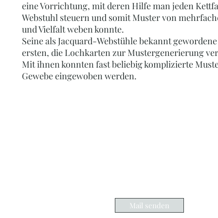
eine Vorrichtung, mit deren Hilfe man jeden Kettf
Webstuhl steuern und somit Muster von mehrfach
und Vielfalt weben konnte.
Seine als Jacquard-Webstühle bekannt gewordene
ersten, die Lochkarten zur Mustergenerierung ve
Mit ihnen konnten fast beliebig komplizierte Must
Gewebe eingewoben werden.
PERLENOASE - BY
Ihr Online-Shop für Perlenketten, Perlenc
Edelsteinschmuck, Accessoires, Schmuc
inf
00
Mail senden