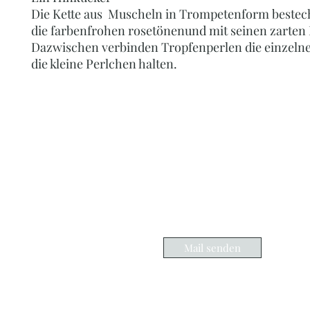
Die Kette aus Muscheln in Trompetenform beste
die farbenfrohen rosetönenund mit seinen zarten
Dazwischen verbinden Tropfenperlen die einzeln
die kleine Perlchen halten.
PERLENOASE - BY
Ihr Online-Shop für Perlenketten, Perlenc
Edelsteinschmuck, Accessoires, Schmuc
inf
00
Mail senden
Sch
86633 N